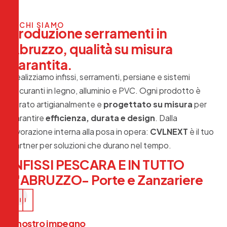
CHI SIAMO
P
r
o
d
u
z
i
o
n
e
s
e
r
r
a
m
e
n
t
i
i
n
A
b
r
u
z
z
o
,
q
u
a
l
i
t
à
s
u
m
i
s
u
r
a
g
a
r
a
n
t
i
t
a
.
Realizziamo infissi, serramenti, persiane e sistemi
oscuranti in legno, alluminio e PVC. Ogni prodotto è
curato artigianalmente e
progettato su misura
per
garantire
efficienza, durata e design
. Dalla
lavorazione interna alla posa in opera:
CVLNEXT
è il tuo
partner per soluzioni che durano nel tempo.
INFISSI PESCARA E IN TUTTO
L'ABRUZZO- Porte e Zanzariere
Il nostro impegno