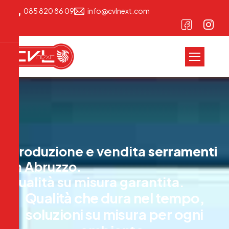
085 820 86 09
info@cvlnext.com
Produzione e vendita
serramenti
in Abruzzo.
qualità su misura garantita.
Q
u
a
l
i
t
à
c
h
e
d
u
r
a
n
e
l
t
e
m
p
o
,
s
o
l
u
z
i
o
n
i
s
u
m
i
s
u
r
a
p
e
r
o
g
n
i