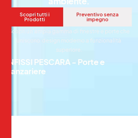
a
m
b
i
e
n
t
e
.
Scopri tutti i
Preventivo senza
Prodotti
impegno
Scopri un’ampia gamma di finestre e porte che
uniscono design moderno a funzionalità
superiore.
I
N
F
I
S
S
I
P
E
S
C
A
R
A
-
P
o
r
t
e
e
Z
a
n
z
a
r
i
e
r
e