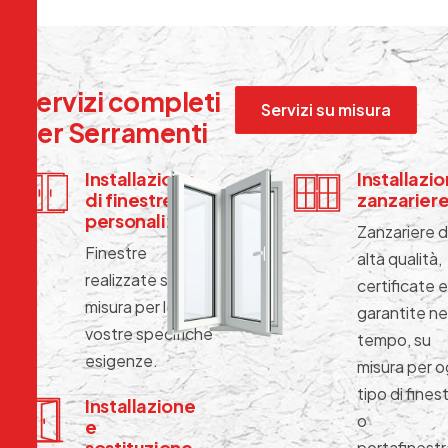
S
e
r
v
i
z
i
c
o
m
p
l
e
t
i
Servizi su misura
p
e
r
S
e
r
r
a
m
e
n
t
i
Installazione
Installazi
di finestre
zanzarier
personalizzate
Zanzariere d
Finestre
alta qualità,
realizzate su
certificate e
misura per le
garantite ne
vostre specifiche
tempo, su
esigenze.
misura per o
tipo di fines
Installazione
o
e
sostituzione
portafinestr