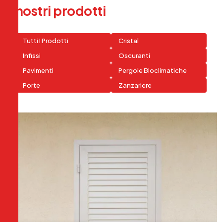
I
n
o
s
t
r
i
p
r
o
d
o
t
t
i
Tutti I Prodotti
Cristal
Infissi
Oscuranti
Pavimenti
Pergole Bioclimatiche
Porte
Zanzariere