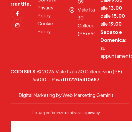
09
garantita.
Privacy
alle
13.00
Viale Italia
Policy
dalle
15.00
30
Cookie
alle
19.00
Collecorvino
Policy
Sabato e
(PE) 65010
Domenica:
su
appuntament
CODI SRLS
© 2026 Viale Italia 30 Collecorvino (PE)
65010 – P.iva
IT02205410687
Digital Marketing by Web Marketing Geminit
Le tue preferenze relative alla privacy