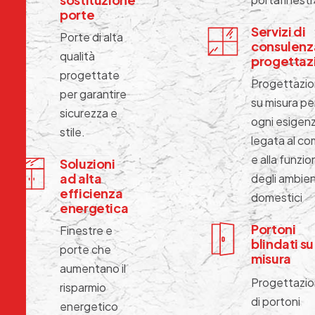
porte
Servizi di
Porte di alta
consulenz
qualità
progettaz
progettate
Progettazi
per garantire
su misura pe
sicurezza e
ogni esigen
stile.
legata al co
e alla funzio
Soluzioni
ad alta
degli ambien
efficienza
domestici
energetica
Portoni
Finestre e
blindati su
porte che
misura
aumentano il
Progettazi
risparmio
di portoni
energetico