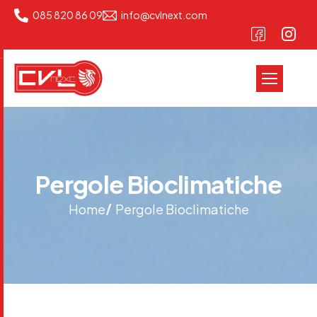
085 820 86 09
info@cvlnext.com
P
e
r
g
o
l
e
B
i
o
c
l
i
m
a
t
i
c
h
e
Home
Pergole Bioclimatiche