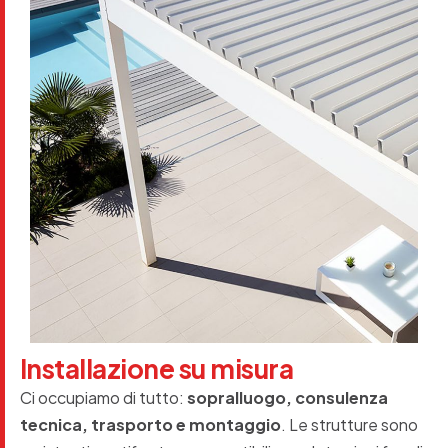
I
n
s
t
a
l
l
a
z
i
o
n
e
s
u
m
i
s
u
r
a
Ci occupiamo di tutto:
sopralluogo, consulenza
tecnica, trasporto e montaggio
. Le strutture sono