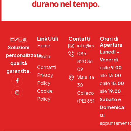
durano nel tempo.
Link Utili
Contatti
Orari di
Apertura
Home
info@cvlnext.com
Soluzioni
Lunedì –
085
personalizzate,
Storia
Venerdì
:
820 86
qualità
Contatti
dalle
9.00
09
garantita.
Privacy
alle
13.00
Viale Italia
Policy
dalle
15.00
30
Cookie
alle
19.00
Collecorvino
Policy
Sabato e
(PE) 65010
Domenica:
su
appuntament