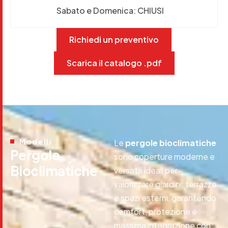
Sabato e Domenica: CHIUSI
Richiedi un preventivo
Scarica il catalogo .pdf
Modelli
Le
pergole bioclimatiche
P
e
r
g
o
l
e
sono coperture moderne e
B
i
o
c
l
i
m
a
t
i
c
h
e
versatili ideali per
valorizzare giardini, terrazze
e spazi esterni, garantendo
comfort, protezione e
massima integrazione con