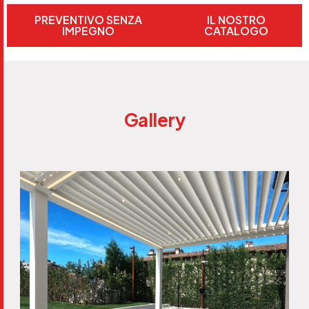
PREVENTIVO SENZA
IL NOSTRO
IMPEGNO
CATALOGO
G
a
l
l
e
r
y