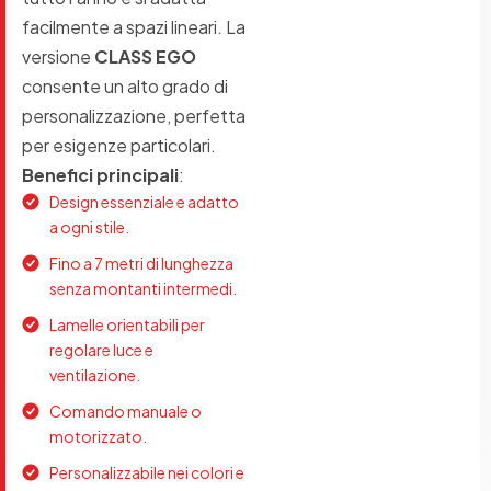
facilmente a spazi lineari. La
versione
CLASS EGO
consente un alto grado di
personalizzazione, perfetta
per esigenze particolari.
Benefici principali
:
Design essenziale e adatto
a ogni stile.
Fino a 7 metri di lunghezza
senza montanti intermedi.
Lamelle orientabili per
regolare luce e
ventilazione.
Comando manuale o
motorizzato.
Personalizzabile nei colori e