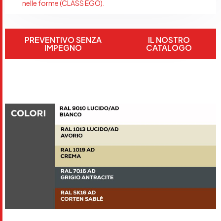
nelle forme (CLASS EGO).
PREVENTIVO SENZA
IL NOSTRO
IMPEGNO
CATALOGO