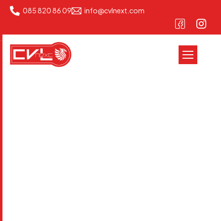
085 820 86 09
info@cvlnext.com
I
n
f
i
s
s
i
A
l
l
u
m
i
n
i
o
Home
Infissi
Infissi in Alluminio