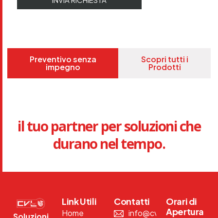
Preventivo senza
Scopri tutti i
impegno
Prodotti
il tuo partner per soluzioni che
durano nel tempo.
Link Utili
Contatti
Orari di
Apertura
Home
info@cvlnext.com
Soluzioni