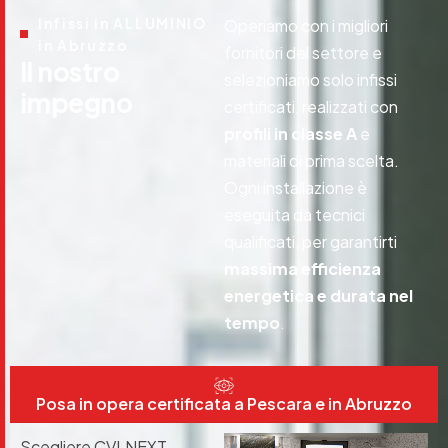
Infissi in ALLUMINIO
Operiamo con i migliori
in Abruzzo
fornitori del settore e
I
l
n
o
s
t
r
o
selezioniamo solo infissi
i
m
p
e
g
n
o
certificati, realizzati con
profili in classe A
e
materiali di prima scelta.
Ogni installazione è
eseguita da tecnici
qualificati, per garantirti
massima efficienza
energetica e durata nel
tempo
.
Posa in opera certificata a Pescara e in Abruzzo
Scegliere CVLNEXT