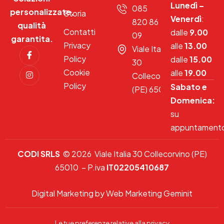
Lunedì –
085
personalizzate,
Storia
Venerdì
:
820 86
qualità
Contatti
dalle
9.00
09
garantita.
Privacy
alle
13.00
Viale Italia
Policy
dalle
15.00
30
Cookie
alle
19.00
Collecorvino
Policy
Sabato e
(PE) 65010
Domenica:
su
appuntament
CODI SRLS
© 2026 Viale Italia 30 Collecorvino (PE)
65010 – P.iva
IT02205410687
Digital Marketing by Web Marketing Geminit
Le tue preferenze relative alla privacy