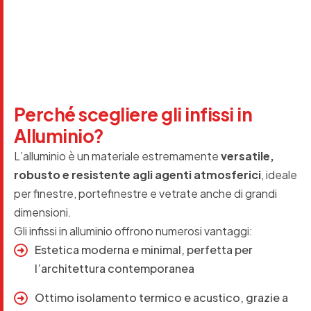
P
e
r
c
h
é
s
c
e
g
l
i
e
r
e
g
l
i
i
n
f
i
s
s
i
i
n
A
l
l
u
m
i
n
i
o
?
L’alluminio è un materiale estremamente
versatile,
robusto e resistente agli agenti atmosferici
, ideale
per finestre, portefinestre e vetrate anche di grandi
dimensioni.
Gli infissi in alluminio offrono numerosi vantaggi:
Estetica moderna e minimal, perfetta per
l’architettura contemporanea
Ottimo isolamento termico e acustico, grazie a