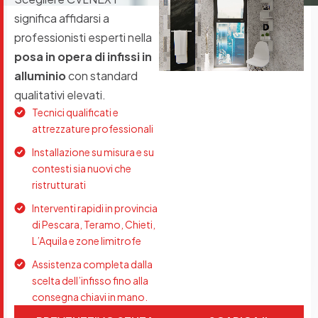
significa affidarsi a
professionisti esperti nella
posa in opera di infissi in
alluminio
con standard
qualitativi elevati.
Tecnici qualificati e
attrezzature professionali
Installazione su misura e su
contesti sia nuovi che
ristrutturati
Interventi rapidi in provincia
di Pescara, Teramo, Chieti,
L’Aquila e zone limitrofe
Assistenza completa dalla
scelta dell’infisso fino alla
consegna chiavi in mano.